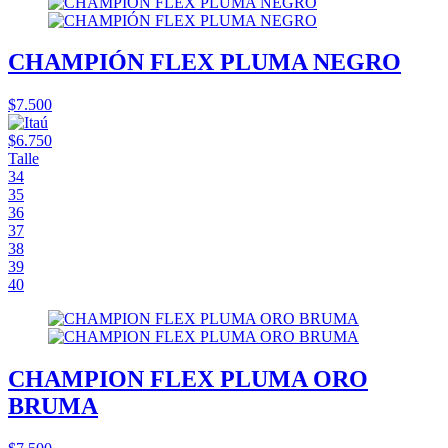
CHAMPIÓN FLEX PLUMA NEGRO
$7.500
$6.750
Talle
34
35
36
37
38
39
40
CHAMPION FLEX PLUMA ORO
BRUMA