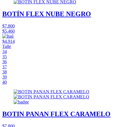
BOTÍN FLEX NUBE NEGRO
$7.800
$5.460
$4.914
Talle
34
35
36
37
38
39
40
BOTIN PANAN FLEX CARAMELO
$7.800