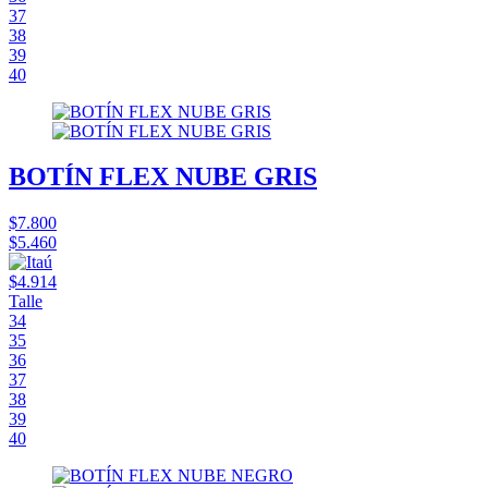
37
38
39
40
BOTÍN FLEX NUBE GRIS
$7.800
$5.460
$4.914
Talle
34
35
36
37
38
39
40