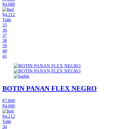
$4.680
$4.212
Talle
35
36
37
38
39
40
41
BOTIN PANAN FLEX NEGRO
$7.800
$4.680
$4.212
Talle
34