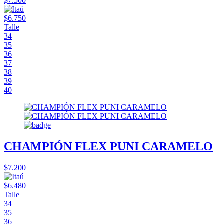
$7.500
$6.750
Talle
34
35
36
37
38
39
40
CHAMPIÓN FLEX PUNI CARAMELO
$7.200
$6.480
Talle
34
35
36