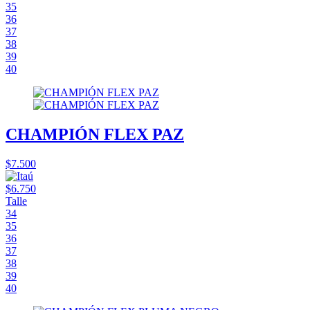
35
36
37
38
39
40
CHAMPIÓN FLEX PAZ
$7.500
$6.750
Talle
34
35
36
37
38
39
40