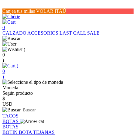
Canjea tus millas VOLAR ITAÚ
0
CALZADO
ACCESORIOS
LAST CALL SALE
(
0
)
(
0
)
Moneda
Según producto
$
USD
TACOS
BOTAS
BOTAS
BOTIN
BOTA
TEJANAS