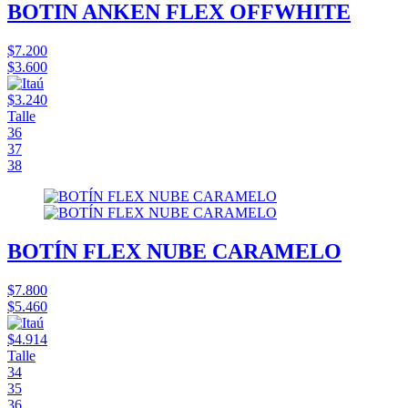
BOTIN ANKEN FLEX OFFWHITE
$7.200
$3.600
$3.240
Talle
36
37
38
BOTÍN FLEX NUBE CARAMELO
$7.800
$5.460
$4.914
Talle
34
35
36