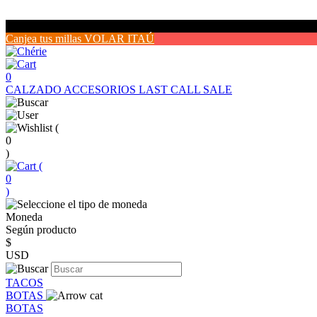
Canjea tus millas VOLAR ITAÚ
0
CALZADO
ACCESORIOS
LAST CALL SALE
(
0
)
(
0
)
Moneda
Según producto
$
USD
TACOS
BOTAS
BOTAS