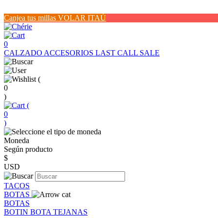
Canjea tus millas VOLAR ITAÚ
0
CALZADO
ACCESORIOS
LAST CALL SALE
(
0
)
(
0
)
Moneda
Según producto
$
USD
TACOS
BOTAS
BOTAS
BOTIN
BOTA
TEJANAS